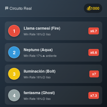
💰
🏁 Circuito Real
1000
Llama carmesí (Fire)
1
x6.7
Win Rate 16%
😐 liso
Neptuno (Aqua)
2
x6.6
Win Rate 17%
🔥 ardiente
iluminación (Bolt)
3
x7
Win Rate 16%
😐 liso
fantasma (Ghost)
4
x7.3
Win Rate 16%
😐 liso