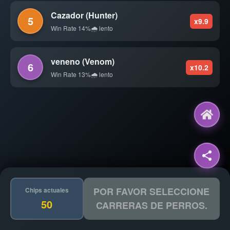
Cazador (Hunter)
5
x9.9
Win Rate 14%
🌧️ lento
veneno (Venom)
6
x10.2
Win Rate 13%
🌧️ lento
POR FAVOR SELECCIONE
Chips actuales
50
CARRERAS DE PERROS.