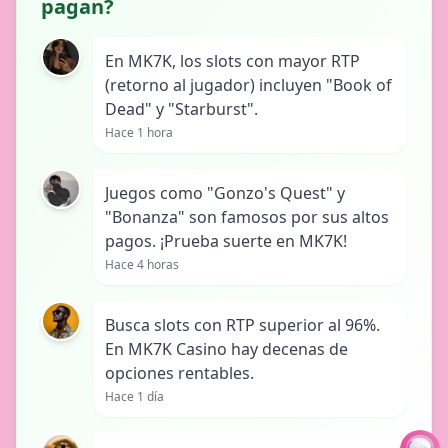
pagan?
En MK7K, los slots con mayor RTP
(retorno al jugador) incluyen "Book of
Dead" y "Starburst".
Hace 1 hora
Juegos como "Gonzo's Quest" y
"Bonanza" son famosos por sus altos
pagos. ¡Prueba suerte en MK7K!
Hace 4 horas
Busca slots con RTP superior al 96%.
En MK7K Casino hay decenas de
opciones rentables.
Hace 1 día