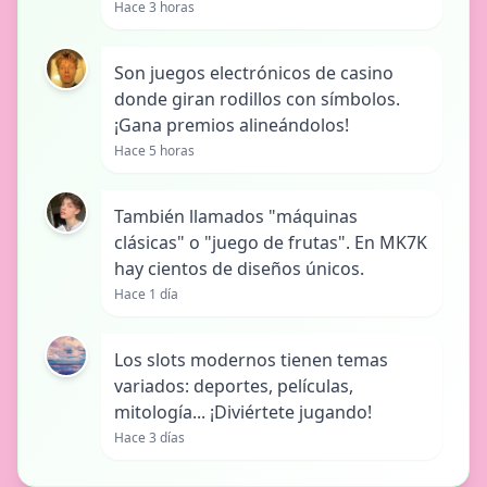
Hace 3 horas
Son juegos electrónicos de casino
donde giran rodillos con símbolos.
¡Gana premios alineándolos!
Hace 5 horas
También llamados "máquinas
clásicas" o "juego de frutas". En MK7K
hay cientos de diseños únicos.
Hace 1 día
Los slots modernos tienen temas
variados: deportes, películas,
mitología... ¡Diviértete jugando!
Hace 3 días