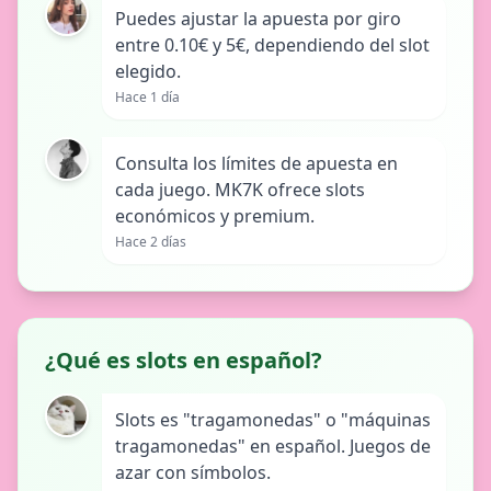
Puedes ajustar la apuesta por giro
entre 0.10€ y 5€, dependiendo del slot
elegido.
Hace 1 día
Consulta los límites de apuesta en
cada juego. MK7K ofrece slots
económicos y premium.
Hace 2 días
¿Qué es slots en español?
Slots es "tragamonedas" o "máquinas
tragamonedas" en español. Juegos de
azar con símbolos.