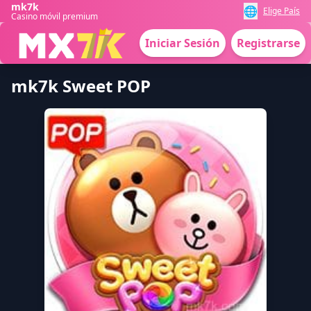
mk7k
🌐
Elige País
Casino móvil premium
Iniciar Sesión
Registrarse
mk7k Sweet POP