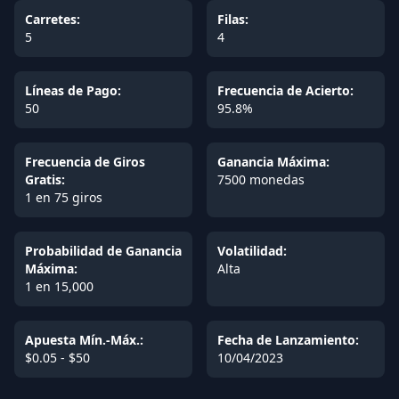
Carretes:
Filas:
5
4
Líneas de Pago:
Frecuencia de Acierto:
50
95.8%
Frecuencia de Giros
Ganancia Máxima:
Gratis:
7500 monedas
1 en 75 giros
Probabilidad de Ganancia
Volatilidad:
Máxima:
Alta
1 en 15,000
Apuesta Mín.-Máx.:
Fecha de Lanzamiento:
$0.05 - $50
10/04/2023