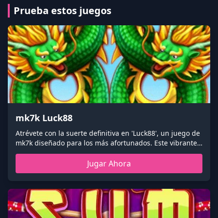
Prueba estos juegos
mk7k Luck88
Atrévete con la suerte definitiva en 'Luck88', un juego de
mk7k diseñado para los más afortunados. Este vibrante
juego de 5 carretes y 3 filas ofrece 25 líneas de pago...
Jugar Ahora